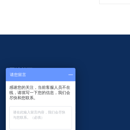
网站首页
请您留言
智慧共杆
研发设计
感谢您的关注，当前客服人员不在
线，请填写一下您的信息，我们会
监控杆件
客户案例
尽快和您联系。
交通杆件
关于菲尼特
产品中心
联系菲尼特