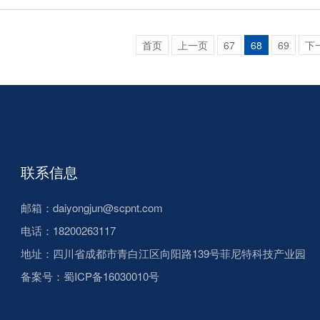
首页
上一页
67
68
69
下
联系信息
邮箱：daiyongjun@scpnt.com
电话：18200263117
地址：四川省成都市青白江区向阳路139号菲尼特科技产业园
备案号：
蜀ICP备16030010号