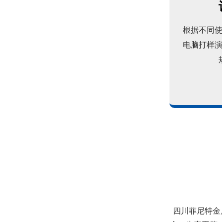
根据不同
电脑打样
四川菲尼特:从智慧路灯到数字孪生再到元宇宙
四川菲尼特金