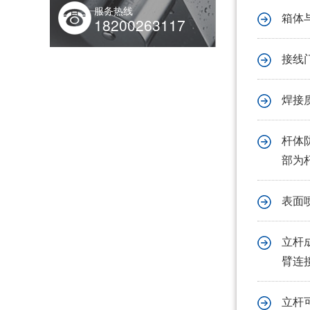
服务热线
箱体
18200263117
【四川菲尼特集团】董事长戴勇军，积极履职、建言献策，传递青白江区 "两会"好声音！
接线
焊接质
杆体防
部为
智慧路灯一般有哪些功能？
表面
立杆
臂连
立杆