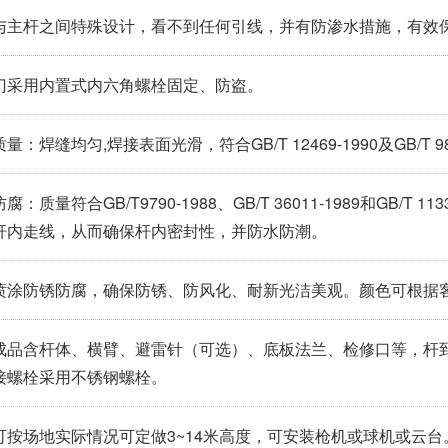
与主杆之间特殊设计，看不到任何引线，并有防渗水措施，有效
门采用内置式内六角螺栓固定、防盗。
量：焊缝均匀,焊接表面光滑，符合GB/T 12469-1990及GB/T 985
腐：质量符合GB/T9790-1988、GB/T 36011-1989和GB/
杆内走线，从而确保杆内密封性，并防水防潮。
喷涂防锈防腐，确保防锈、防风化、耐新光洁美观。颜色可根据
成品含杆体、横臂、避雷针（可选）、底板法兰、检修口等，杆
接螺栓采用不锈钢螺栓。
可按场地实际情况可定做3~14米高度，可安装枪机或球机或云台