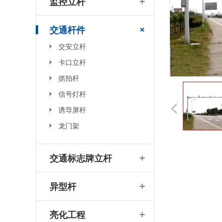
监控立杆
菲尼特智慧路灯“揽月”赋能都江堰 打造数字化特色智慧景区
交通杆件
交安立杆
卡口立杆
抓拍杆
信号灯杆
诱导屏杆
菲尼特智慧路灯智服全国首条智能健康步道-珠海景山道
龙门架
交通标志牌立杆
异型杆
亮化工程
四川菲尼特:从智慧路灯到数字孪生再到元宇宙