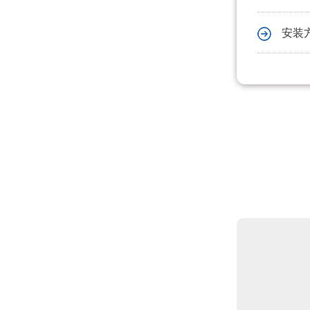
什么是智慧路灯，和智能路灯有有什么区别
安装
菲尼特智慧路灯“揽月”赋能都江堰 打造数字化特色智慧景区
菲尼特智慧路灯智服全国首条智能健康步道-珠海景山道