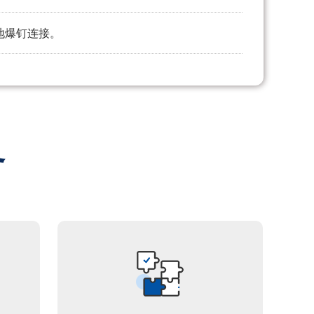
地爆钉连接。
务