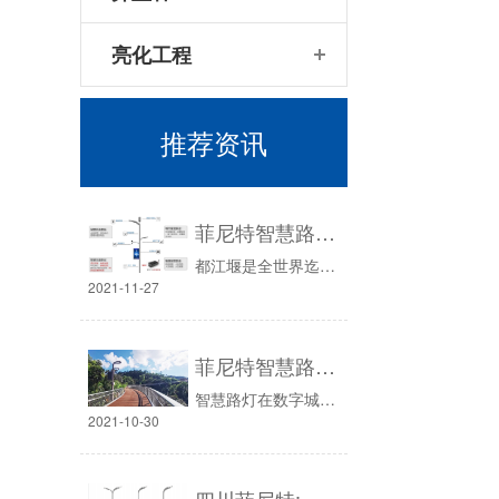
亮化工程
推荐资讯
菲尼特智慧路灯“揽月”赋能都江堰 打造数字化特色智慧景区
都江堰是全世界迄今为止，年代最久、唯一留存、以无坝引水为特征的宏大水利工程，成为成都的后花园和“门面担当”，无疑是大家来成都旅游的重要原因之一。近年来都江堰景区不断在探究“智慧化景区”的建设思路，以“新基建”为引领，不断强化智慧城市的建设，打造数字化智慧景区，创建新一代的“5A旅游景区”。
2021-11-27
菲尼特智慧路灯智服全国首条智能健康步道-珠海景山道
智慧路灯在数字城市中，除了基本的照明，节能省电和各种智能化控制外，菲尼特智慧路灯不再是传统意义上的路灯杆，也不仅仅是智慧设备搭载的共杆，而是城市孪生数字场景物联传感网络的采集端，是户外便民措施开放的载体，数字城市数据采集和监测的重要部分，带AI边缘计算与城市大脑的它是数字城市的最强服务终端。
2021-10-30