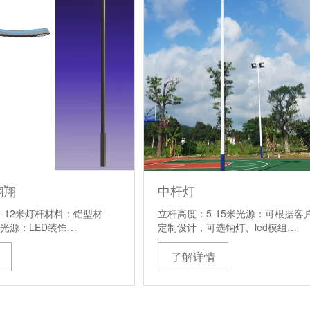
翱翔
中杆灯
0-12米灯杆材料：铝型材
立杆高度：5-15米光源：可根据客
主光源：LED装饰…
定制设计，可选钠灯、led模组…
了解详情