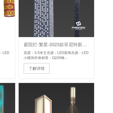
庭院灯-繁星-2023款菲尼特新中式庭院灯
：LED
高度：3-5米主光源：LED装饰光源：LED
小模块杆体材质：Q235钢…
了解详情