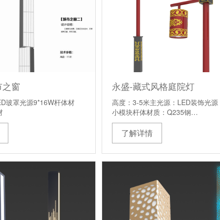
市之窗
永盛-藏式风格庭院灯
D玻罩光源9*16W杆体材
高度：3-5米主光源：LED装饰光源
材
小模块杆体材质：Q235钢…
了解详情