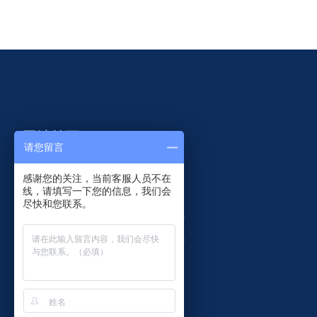
网站首页
请您留言
智慧共杆
研发设计
感谢您的关注，当前客服人员不在
线，请填写一下您的信息，我们会
监控杆件
客户案例
尽快和您联系。
交通杆件
关于菲尼特
产品中心
联系菲尼特