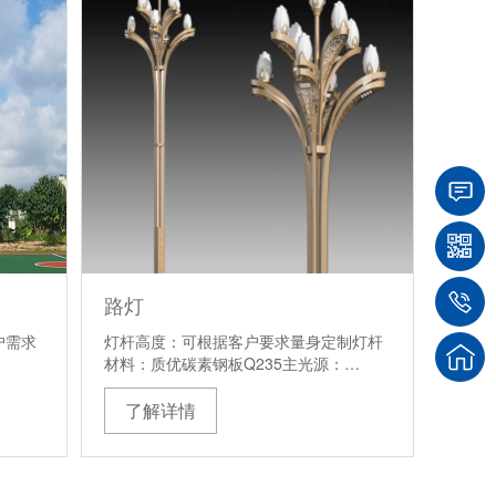
路灯
户需求
灯杆高度：可根据客户要求量身定制灯杆
材料：质优碳素钢板Q235主光源：…
了解详情