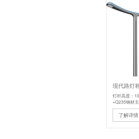
现代路灯
灯杆高度：1
+Q235钢材
了解详情