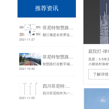
推荐资讯
菲尼特智慧路灯“揽月”赋能都江堰 打造数字化特色智慧景区
都江堰是全世界迄今为止，年代最久、唯一留存、以无坝引水为特征的宏大水利工程，成为成都的后花园和“门面担当”，无疑是大家来成都旅游的重要原因之一。近年来都江堰景区不断在探究“智慧化景区”的建设思路，以“新基建”为引领，不断强化智慧城市的建设，打造数字化智慧景区，创建新一代的“5A旅游景区”。
2021-11-27
菲尼特智慧路灯智服全国首条智能健康步道-珠海景山道
高度：3-5米
小模块杆体材
智慧路灯在数字城市中，除了基本的照明，节能省电和各种智能化控制外，菲尼特智慧路灯不再是传统意义上的路灯杆，也不仅仅是智慧设备搭载的共杆，而是城市孪生数字场景物联传感网络的采集端，是户外便民措施开放的载体，数字城市数据采集和监测的重要部分，带AI边缘计算与城市大脑的它是数字城市的最强服务终端。
2021-10-30
了解详情
四川菲尼特:从智慧路灯到数字孪生再到元宇宙
四川菲尼特作为一家致力于为城市未来数字场景提供服务的公司，公司出品的智慧路灯、城市大脑、数字城市全栈AI，始终致力于城市未来场景业务探索，用领先的数字城市全栈AI赋能元宇宙的探索城市未来生活场景。
2021-11-05