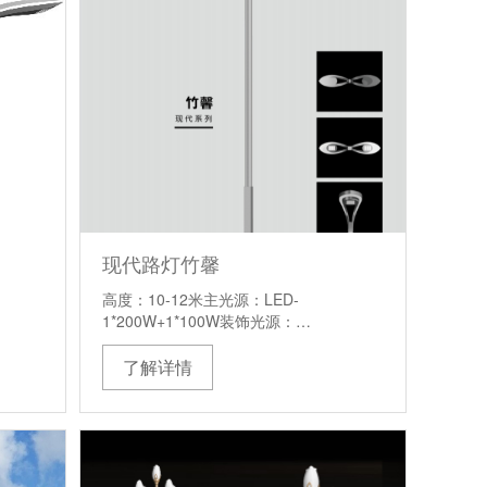
现代路灯竹馨
高度：10-12米主光源：LED-
1*200W+1*100W装饰光源：…
了解详情