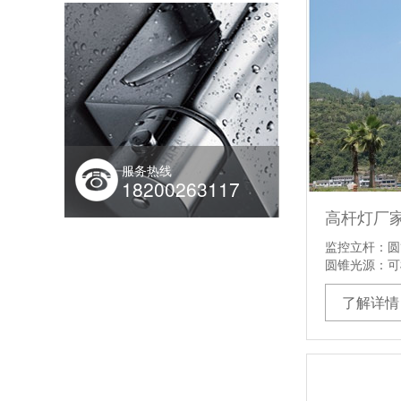
服务热线
18200263117
高杆灯厂
监控立杆：圆
圆锥光源：可
了解详情