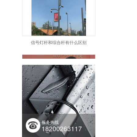
信号灯杆和综合杆有什么区别
【四川菲尼特集团】董事长戴勇军，积极履职、建言献策，传递青白江区 "两会"好声音！
服务热线
18200263117