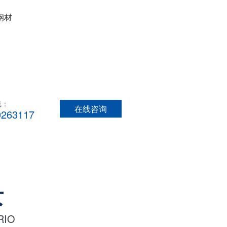
5钢材
线：
在线咨询
0263117
景
RIO