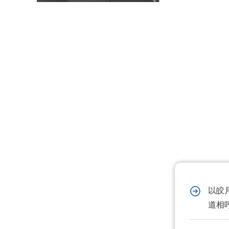
智慧路灯一般有哪些功能？
什么是智慧路灯，和智能路灯有有什么区别
以皎
道相