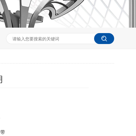
月
块
灯带