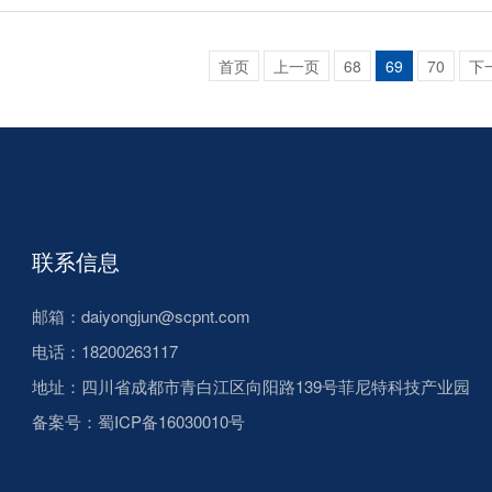
首页
上一页
68
69
70
下
联系信息
邮箱：daiyongjun@scpnt.com
电话：18200263117
地址：四川省成都市青白江区向阳路139号菲尼特科技产业园
备案号：
蜀ICP备16030010号