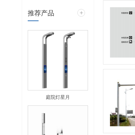
推荐产品
+
庭院灯星月