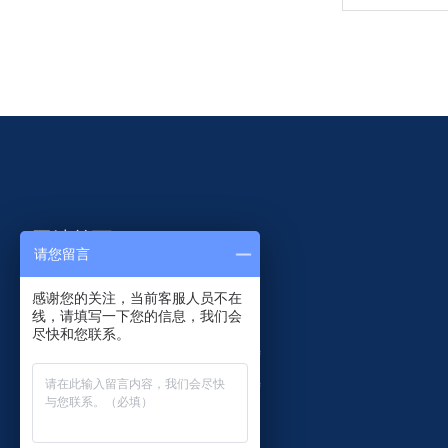
网站首页
请您留言
智慧共杆
研发设计
感谢您的关注，当前客服人员不在
线，请填写一下您的信息，我们会
监控杆件
客户案例
尽快和您联系。
交通杆件
关于菲尼特
产品中心
联系菲尼特