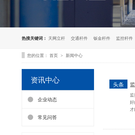
热搜关键词：
天网立杆
交通杆件
钣金杆件
监控杆件
您的位置：
首页
新闻中心
>
资讯中心
头条
监
企业动态
好
才
常见问答