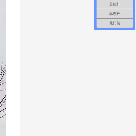
监控杆
标志杆
龙门架