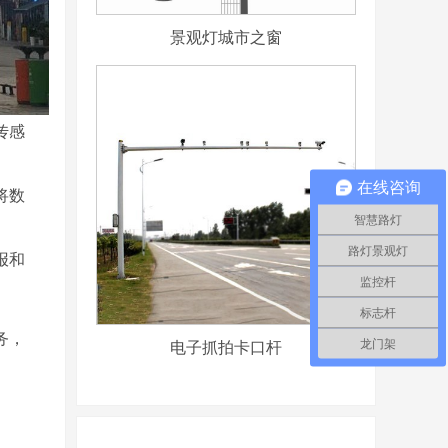
景观灯城市之窗
传感
在线咨询
将数
智慧路灯
路灯景观灯
报和
监控杆
标志杆
务，
电子抓拍卡口杆
龙门架