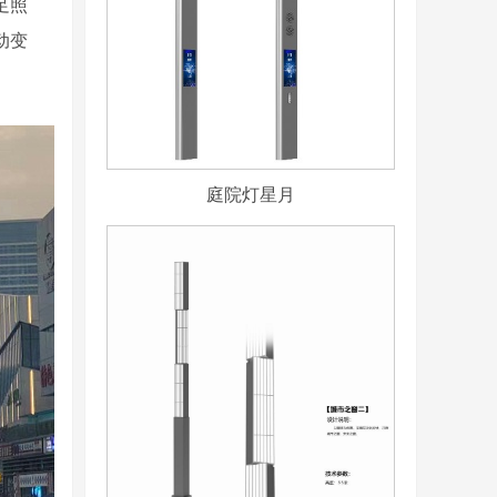
足照
动变
庭院灯星月