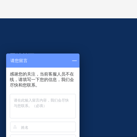
网站首页
请您留言
智慧共杆
研发设计
感谢您的关注，当前客服人员不在
线，请填写一下您的信息，我们会
监控杆件
客户案例
尽快和您联系。
交通杆件
关于菲尼特
产品中心
联系菲尼特